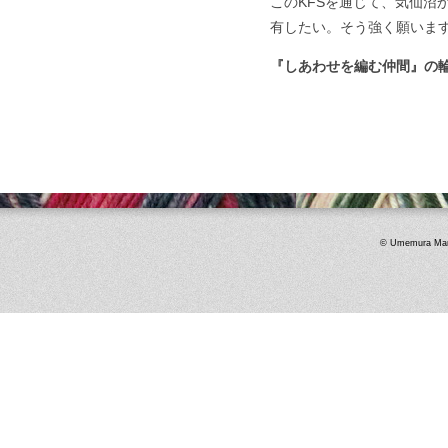
このKFSを通じて、気仙
有したい。そう強く願いま
『しあわせを編む仲間』の
© Umemura Mart