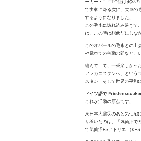
ーカー・TUTTO社は実家
で実家に帰る度に、大量の
するようになりました。
この毛糸に惚れ込み過ぎて、
は、この時は想像だにしな
このオパールの毛糸との出
や電車での移動の間など、
編んでいて、一番楽しかった
アフガニスタンへ」というプ
スタン、そして世界の平和
ドイツ語で Friedenssoc
これが活動の原点です。
東日本大震災のあと気仙沼
り着いたのは、「気仙沼で
て気仙沼FSアトリエ （KF